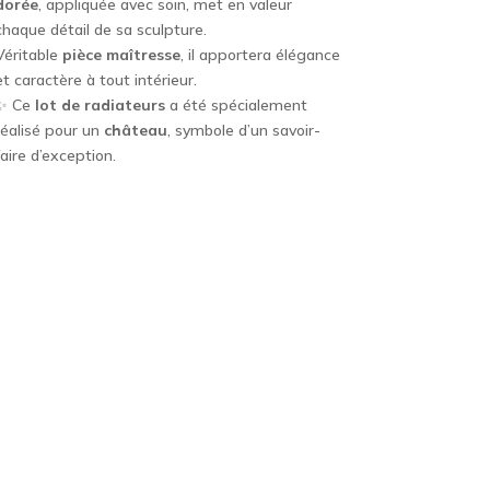
dorée
, appliquée avec soin, met en valeur
chaque détail de sa sculpture.
Véritable
pièce maîtresse
, il apportera élégance
et caractère à tout intérieur.
✨ Ce
lot de radiateurs
a été spécialement
réalisé pour un
château
, symbole d’un savoir-
faire d’exception.