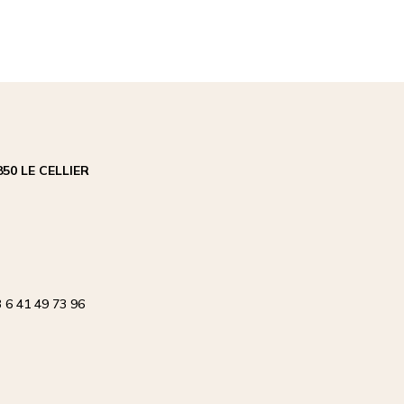
50 LE CELLIER
 17H00
3 6 41 49 73 96